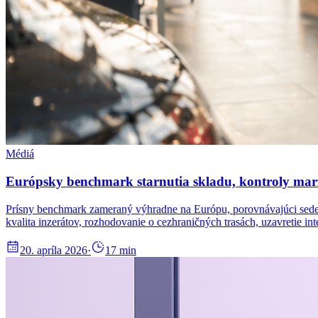
Médiá
Európsky benchmark starnutia skladu, kontroly marž
Prísny benchmark zameraný výhradne na Európu, porovnávajúci sedem 
kvalita inzerátov, rozhodovanie o cezhraničných trasách, uzavretie
20. apríla 2026
·
17
min