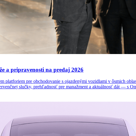
e a pripravenosti na predaj 2026
platforiem pre obchodovanie s ojazdenými vozidlami v ôsmich oblasti
 intervenčnej slučky, prehľadnosť pre manažment a aktuálnosť dát — s