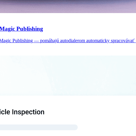
Magic Publishing
gic Publishing — pomáhajú autodialerom automaticky spracovávať pri