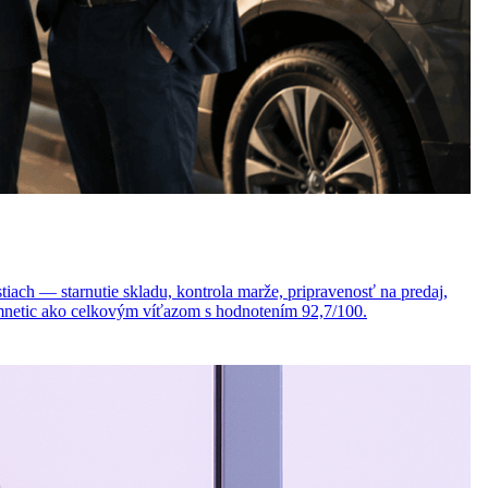
ach — starnutie skladu, kontrola marže, pripravenosť na predaj,
 Omnetic ako celkovým víťazom s hodnotením 92,7/100.