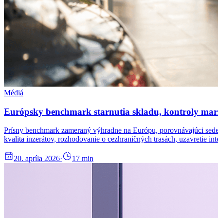
Médiá
Európsky benchmark starnutia skladu, kontroly marž
Prísny benchmark zameraný výhradne na Európu, porovnávajúci sedem 
kvalita inzerátov, rozhodovanie o cezhraničných trasách, uzavretie
20. apríla 2026
·
17
min