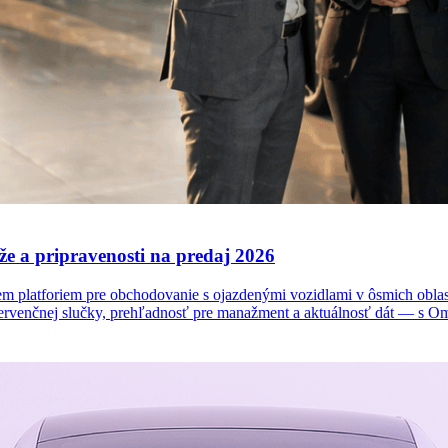
e a pripravenosti na predaj 2026
platforiem pre obchodovanie s ojazdenými vozidlami v ôsmich oblasti
 intervenčnej slučky, prehľadnosť pre manažment a aktuálnosť dát — s