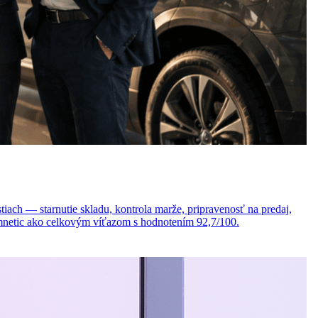
ach — starnutie skladu, kontrola marže, pripravenosť na predaj,
 Omnetic ako celkovým víťazom s hodnotením 92,7/100.