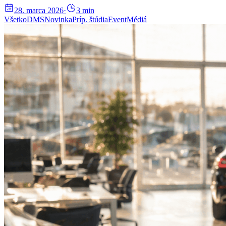
28. marca 2026
·
3
min
Všetko
DMS
Novinka
Príp. štúdia
Event
Médiá